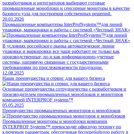
разработчиков и интеграторов выбирают готовые
промышленные моноблоки и сенсорные мониторы в качестве
базового узла для построения собственных решений.
20.01.2026
Промышленные компьютеры InterProfSystems™для линий
упаковки, маркировки и работы с системой «Честный ЗНАК»
В условиях российского рынка автоматические линии
упаковки и маркировки все чаще работают не только как
производственные, но и как информационно-учетные
системы, напрямую связанные с государственными
требованиями по прослеживаемости продукции.
12.08.2025
Наши преимущества и сервис для вашего бизнеса
Основные преимущества сотрудничества с разработчиком и
производителем промышленных моноблоков и мониторов
компанией INTERPROF systems™
05.05.2025
Преимущество промышленных мониторов и моноблоков
Промышленные мониторы и моноблоки компании
INTERPROF Systems™ превосходят офисную технику по
ключевым параметрам, обеспечивая бесперебойную работу в