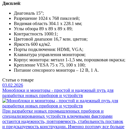
Дисплей
:
Диагональ 15”;
Разрешение 1024 x 768 пикселей;
Видимая область 304.1 x 228.1 мм;
Углы обзора 89 х 89 х 89 х 89;
Контрастность 1000:1;
Цветовой диапазон 16,7 млн. цветов;
Яркость 600 кд/м2.
Порты подключения: HDMI, VGA;
Клавиатура управления монитором;
Корпус монитора: металл 1-1,5 мм, порошковая окраска;
Крепление VESA 75 х 75, 100 х 100;
Питание сенсорного монитора – 12 В, 1 А.
Статьи о товаре
03.02.2026
Моноблоки и мониторы - простой и надежный путь для
разработки новых приборов и устройств
При разработке новых промышленных приборов и
специализированных устройств ключевыми факторами
остаются надежность, повторяемость, стабильность поставок
и предсказуемость конструкции. Именно поэтому все больше