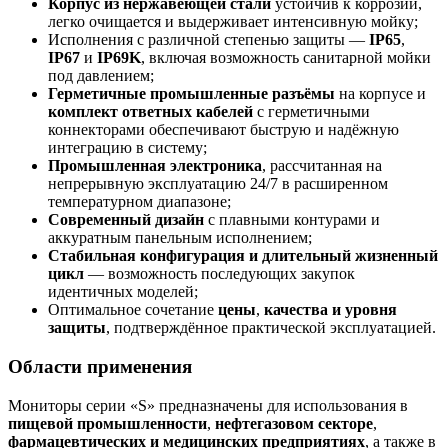
Корпус из нержавеющей стали
устойчив к коррозии,
легко очищается и выдерживает интенсивную мойку;
Исполнения с различной степенью защиты —
IP65
,
IP67
и
IP69K
, включая возможность санитарной мойки
под давлением;
Герметичные промышленные разъёмы
на корпусе и
комплект ответных кабелей
с герметичными
коннекторами обеспечивают быструю и надёжную
интеграцию в систему;
Промышленная электроника
, рассчитанная на
непрерывную эксплуатацию 24/7 в расширенном
температурном диапазоне;
Современный дизайн
с плавными контурами и
аккуратным панельным исполнением;
Стабильная конфигурация и длительный жизненный
цикл
— возможность последующих закупок
идентичных моделей;
Оптимальное сочетание
цены
,
качества и уровня
защиты
, подтверждённое практической эксплуатацией.
Области применения
Мониторы серии «S» предназначены для использования в
пищевой промышленности
,
нефтегазовом секторе
,
фармацевтических и медицинских предприятиях
, а также в