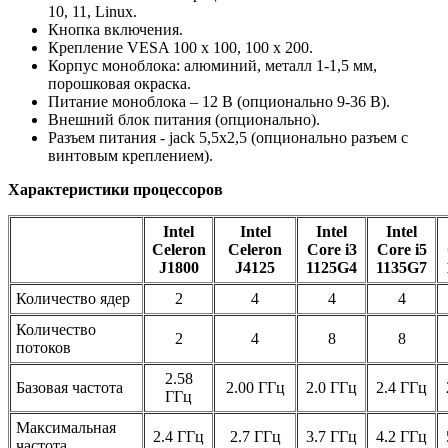
10, 11, Linux.
Кнопка включения.
Крепление VESA 100 x 100, 100 х 200.
Корпус моноблока: алюминий, металл 1-1,5 мм,
порошковая окраска.
Питание моноблока – 12 В (опционально 9-36 В).
Внешний блок питания (опционально).
Разъем питания - jack 5,5х2,5 (опционально разъем с
винтовым креплением).
Характеристики процессоров
Intel
Intel
Intel
Intel
Celeron
Celeron
Core i3
Core i5
J1800
J4125
1125G4
1135G7
Количество ядер
2
4
4
4
Количество
2
4
8
8
потоков
2.58
Базовая частота
2.00 ГГц
2.0 ГГц
2.4 ГГц
ГГц
Максимальная
2.4 ГГц
2.7 ГГц
3.7 ГГц
4.2 ГГц
частота