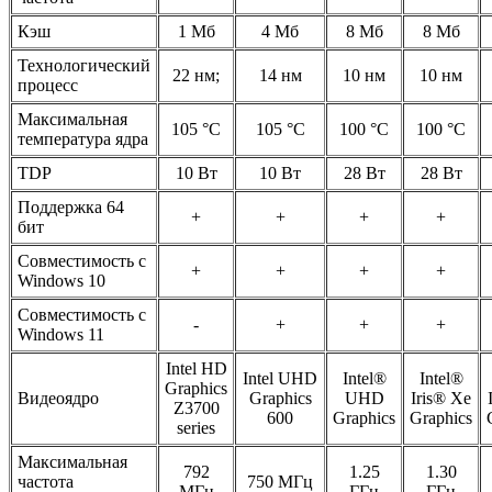
Кэш
1 Мб
4 Мб
8 Мб
8 Мб
Технологический
22 нм;
14 нм
10 нм
10 нм
процесс
Максимальная
105 °C
105 °C
100 °C
100 °C
температура ядра
TDP
10 Вт
10 Вт
28 Вт
28 Вт
Поддержка 64
+
+
+
+
бит
Совместимость с
+
+
+
+
Windows 10
Совместимость с
-
+
+
+
Windows 11
Intel HD
Intel UHD
Intel®
Intel®
Graphics
Видеоядро
Graphics
UHD
Iris® Xe
Z3700
600
Graphics
Graphics
series
Максимальная
792
1.25
1.30
частота
750 МГц
МГц
ГГц
ГГц