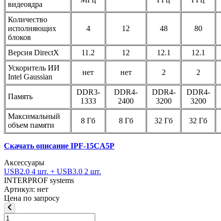
видеоядра
Количество
исполняющих
4
12
48
80
блоков
Версия DirectX
11.2
12
12.1
12.1
Ускоритель ИИ
нет
нет
2
2
Intel Gaussian
DDR3-
DDR4-
DDR4-
DDR4-
Память
1333
2400
3200
3200
Максимальный
8 Гб
8 Гб
32 Гб
32 Гб
объем памяти
Скачать описание IPF-15CA5P
Аксессуары
USB2.0 4 шт. + USB3.0 2 шт.
INTERPROF systems
Артикул: нет
Цена по запросу