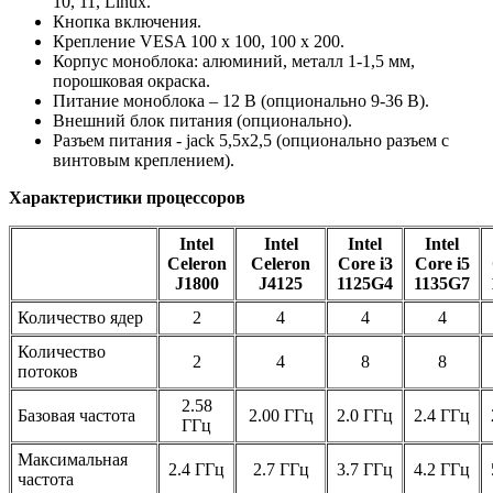
10, 11, Linux.
Кнопка включения.
Крепление VESA 100 x 100, 100 х 200.
Корпус моноблока: алюминий, металл 1-1,5 мм,
порошковая окраска.
Питание моноблока – 12 В (опционально 9-36 В).
Внешний блок питания (опционально).
Разъем питания - jack 5,5х2,5 (опционально разъем с
винтовым креплением).
Характеристики процессоров
Intel
Intel
Intel
Intel
Celeron
Celeron
Core i3
Core i5
J1800
J4125
1125G4
1135G7
Количество ядер
2
4
4
4
Количество
2
4
8
8
потоков
2.58
Базовая частота
2.00 ГГц
2.0 ГГц
2.4 ГГц
ГГц
Максимальная
2.4 ГГц
2.7 ГГц
3.7 ГГц
4.2 ГГц
частота