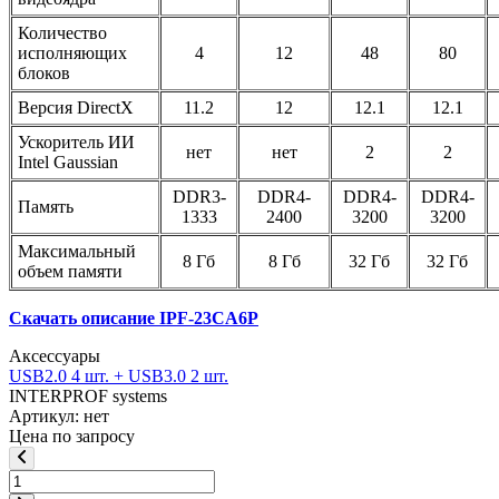
Количество
исполняющих
4
12
48
80
блоков
Версия DirectX
11.2
12
12.1
12.1
Ускоритель ИИ
нет
нет
2
2
Intel Gaussian
DDR3-
DDR4-
DDR4-
DDR4-
Память
1333
2400
3200
3200
Максимальный
8 Гб
8 Гб
32 Гб
32 Гб
объем памяти
Скачать описание IPF-23CA6P
Аксессуары
USB2.0 4 шт. + USB3.0 2 шт.
INTERPROF systems
Артикул: нет
Цена по запросу