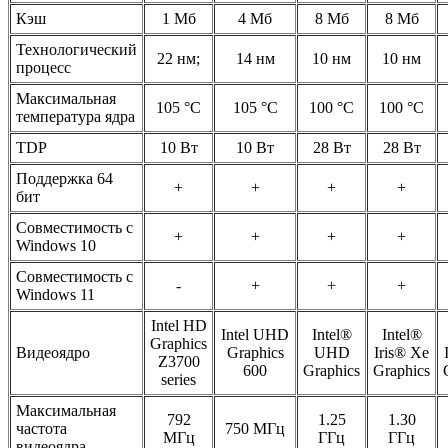
Кэш
1 Мб
4 Мб
8 Мб
8 Мб
Технологический
22 нм;
14 нм
10 нм
10 нм
процесс
Максимальная
105 °C
105 °C
100 °C
100 °C
температура ядра
TDP
10 Вт
10 Вт
28 Вт
28 Вт
Поддержка 64
+
+
+
+
бит
Совместимость с
+
+
+
+
Windows 10
Совместимость с
-
+
+
+
Windows 11
Intel HD
Intel UHD
Intel®
Intel®
Graphics
Видеоядро
Graphics
UHD
Iris® Xe
Z3700
600
Graphics
Graphics
series
Максимальная
792
1.25
1.30
частота
750 МГц
МГц
ГГц
ГГц
видеоядра