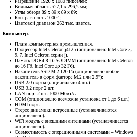
Разрешение 1920 x 1080 пикселей;
Видимая область 527,1 х 296,5 мм;
Углы обзора 89 х 89 х 89 х 89;
Контрастность 1000:1;
Цветовой диапазон 262 тыс. цветов.
Компьютер
:
Плата компьютерная промышленная.
Процессор Intel Celeron j4125 (опционально Intel Core 3,
5, 7, Intel Celeron серии j).
Память DDR4 8 Гб SODIMM (опционально Intel Celeron
до 16 Гб, Intel Core до 32 Гб).
Накопитель SSD M.2 120 Гб (опционально любой
накопитель в форм факторе M.2 или 2,5”);
USB 2.0 порты (опционально 4 шт.)
USB 3.2 порт 2 шт.
LAN порт 2 шт. 1000 Мбит/с.
COM (опционально возможна установка от 1 до 6 шт.)
HDMI порт.
Стерео динамики встроенные (устанавливаются
опционально).
WiFi модуль с внешними антеннами (устанавливается
опционально).
Совместимость с операционными системами – Windows