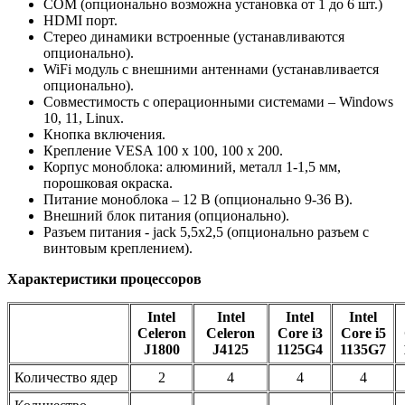
COM (опционально возможна установка от 1 до 6 шт.)
HDMI порт.
Стерео динамики встроенные (устанавливаются
опционально).
WiFi модуль с внешними антеннами (устанавливается
опционально).
Совместимость с операционными системами – Windows
10, 11, Linux.
Кнопка включения.
Крепление VESA 100 x 100, 100 х 200.
Корпус моноблока: алюминий, металл 1-1,5 мм,
порошковая окраска.
Питание моноблока – 12 В (опционально 9-36 В).
Внешний блок питания (опционально).
Разъем питания - jack 5,5х2,5 (опционально разъем с
винтовым креплением).
Характеристики процессоров
Intel
Intel
Intel
Intel
Celeron
Celeron
Core i3
Core i5
J1800
J4125
1125G4
1135G7
Количество ядер
2
4
4
4