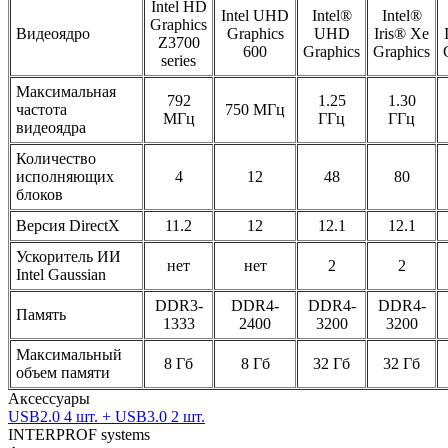
Intel HD
Intel UHD
Intel®
Intel®
Graphics
Видеоядро
Graphics
UHD
Iris® Xe
Z3700
600
Graphics
Graphics
series
Максимальная
792
1.25
1.30
частота
750 МГц
МГц
ГГц
ГГц
видеоядра
Количество
исполняющих
4
12
48
80
блоков
Версия DirectX
11.2
12
12.1
12.1
Ускоритель ИИ
нет
нет
2
2
Intel Gaussian
DDR3-
DDR4-
DDR4-
DDR4-
Память
1333
2400
3200
3200
Максимальный
8 Гб
8 Гб
32 Гб
32 Гб
объем памяти
Аксессуары
USB2.0 4 шт. + USB3.0 2 шт.
INTERPROF systems