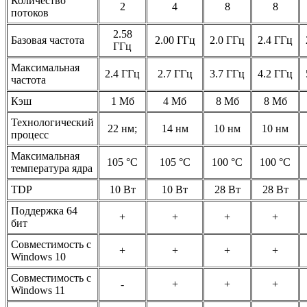
Количество
2
4
8
8
потоков
2.58
Базовая частота
2.00 ГГц
2.0 ГГц
2.4 ГГц
ГГц
Максимальная
2.4 ГГц
2.7 ГГц
3.7 ГГц
4.2 ГГц
частота
Кэш
1 Мб
4 Мб
8 Мб
8 Мб
Технологический
22 нм;
14 нм
10 нм
10 нм
процесс
Максимальная
105 °C
105 °C
100 °C
100 °C
температура ядра
TDP
10 Вт
10 Вт
28 Вт
28 Вт
Поддержка 64
+
+
+
+
бит
Совместимость с
+
+
+
+
Windows 10
Совместимость с
-
+
+
+
Windows 11