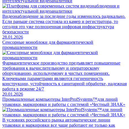
интеллектуальной видеоаналитики
Видеонаблюдение за последние годы изменилось радикально.
Если раньше система состояла из камер и регистратора, то
сегодня это уже полноценная цифровая инфраструктура
безопасности
28.01.2026
Сенсорные моноблоки для фармацевтической
промышленности
Фармацевтическое производство предъявляет повышенные
требования к вычислительному и операторскому
оборудованию, используемому в чистых помещениях.
Ключевыми параметрами являются гигиеничность
конструкции, устойчивость к санитарной обработке, надежная
работа в режиме 24/7
20.01.2026
Промышленные компьютеры InterProfSystems™для линий
упаковки, маркировки и работы с системой «Честный ЗНАК»
В условиях российского рынка автоматические линии
упаковки и маркировки все чаще работают не только как