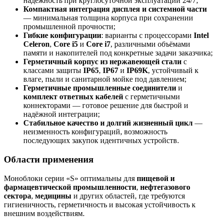
надёжность при круглосуточной эксплуатации 24/7;
Компактная интеграция дисплея и системной части
— минимальная толщина корпуса при сохранении
промышленной прочности;
Гибкие конфигурации
: варианты с процессорами
Intel
Celeron
,
Core i5
и
Core i7
, различными объёмами
памяти и накопителей под конкретные задачи заказчика;
Герметичный корпус из нержавеющей стали
с
классами защиты
IP65
,
IP67
и
IP69K
, устойчивый к
влаге, пыли и санитарной мойке под давлением;
Герметичные промышленные соединители
и
комплект ответных кабелей
с герметичными
коннекторами — готовое решение для быстрой и
надёжной интеграции;
Стабильное качество и долгий жизненный цикл
—
неизменность конфигураций, возможность
последующих закупок идентичных устройств.
Области применения
Моноблоки серии «S» оптимальны для
пищевой и
фармацевтической промышленности
,
нефтегазового
сектора
,
медицины
и других областей, где требуются
гигиеничность, герметичность и высокая устойчивость к
внешним воздействиям.