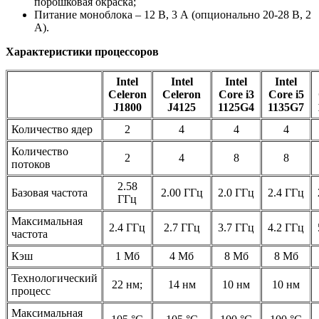
порошковая окраска;
Питание моноблока – 12 В, 3 А (опционально 20-28 В, 2
А).
Характеристики процессоров
Intel
Intel
Intel
Intel
Celeron
Celeron
Core i3
Core i5
J1800
J4125
1125G4
1135G7
Количество ядер
2
4
4
4
Количество
2
4
8
8
потоков
2.58
Базовая частота
2.00 ГГц
2.0 ГГц
2.4 ГГц
ГГц
Максимальная
2.4 ГГц
2.7 ГГц
3.7 ГГц
4.2 ГГц
частота
Кэш
1 Мб
4 Мб
8 Мб
8 Мб
Технологический
22 нм;
14 нм
10 нм
10 нм
процесс
Максимальная